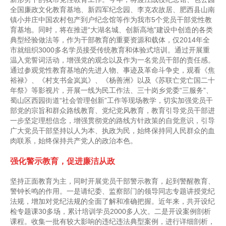
全国廉政文化教育基地、新四军纪念园、李克农故居、肥西县山南
镇小井庄中国农村包产到户纪念馆等作为我市5个党员干部党性教
育基地。同时，将在推进“大湖名城、创新高地”建设中创造的各类
典型经验做法等，作为干部教育的重要资源和载体，仅2014年全
市就组织3000多名学员接受传统教育和体验式培训。通过开展重
温入党誓词活动，增强党的观念以及作为一名党员干部的责任感。
通过参观党性教育基地的先进人物、事迹及革命斗争史，观看《焦
裕禄》、《村支书金岚岚》、《杨善洲》以及《苏联亡党亡国二十
年祭》等影视片，开展一线为民工作法、三十岗乡党委“三服务”、
蜀山区西园街道“社会管理创新”工作等现场教学，切实加强党员干
部党的宗旨和群众路线教育、党纪党风教育，教育引导党员干部进
一步坚定理想信念，增强贯彻党的路线方针政策的自觉意识，引导
广大党员干部坚持以人为本、执政为民，始终保持同人民群众的血
肉联系，始终保持共产党人的政治本色。
强化警示教育，促进廉洁从政
坚持正面教育为主，同时开展党员干部警示教育，起到警醒教育、
警钟长鸣的作用。一是请纪委、监察部门的领导同志专题讲授党纪
法规，增加对党纪法规的全面了解和准确把握。近年来，共开设纪
检专题课30多场，累计培训学员2000多人次。二是开设案例剖析
课程。收集一批有较大影响的违纪违法典型案例，进行详细剖析，