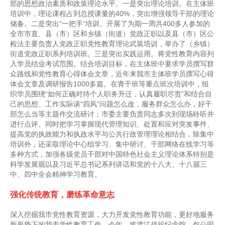
部的思想政治素质和政策理论水平。一是突出理论培训。在主体班
培训中，理论课程占到总授课量的40%，突出增强领导干部的理论
储备。二是突出“一把手”培训。开展了为期一周共400多人参加的
全市市直、县（市）区和乡镇（街道）党政正职以及县（市）区公
检法主要负责人党政正职党性教育理论武装培训，举办了（乡镇）
街道党政正职系列培训班。三是突出实践运用。将党性教育内容列
入学员结业考试范围。结合培训目标，在主体班中要求学员撰写群
众路线和党性教育心得体会文章，近年来我市主体班学员撰写心得
体会文章及调研报告1000多篇。在青干班等重点班次培训中，组
织学员围绕“如何正确对待个人职务升迁，认真履职尽责”和结合自
己的思想、工作实际谈“四风”问题怎么改，服务群众怎么办，好干
部怎么当等主题作交流研讨；市委主要负责同志多次到现场聆听并
进行点评。同时把学习掌握现代管理知识、处置和应对突发事件、
提高党的执政能力和执政水平与公共行政管理理论相结合，除集中
培训外，还采取理论中心组学习、集中研讨、干部网络在线学习等
多种方式，加强各级党员干部对中国特色社会主义理论体系特别是
科学发展观以及习近平总书记系列讲话和党的十八大、十八届三
中、四中全会精神学习教育。
强化传统教育，磨练革命意志
深入挖掘我市党性教育资源，大力开发党性教育功能，更好地服务
新形势下的我市党性教育工作。今年，将渡江战役纪念馆、包公园