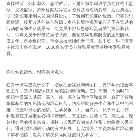
查找根源、分析原因、总结教训。三是组织培训班学员前往蜀山监
狱、义城监狱、庐阳检察院等警示教育基地现场观摩，近距离地听
取职务犯罪服刑人员的现身说法，了解到其犯罪的经历、犯罪的思
想根源、接受改造的痛苦教训，身临其境地观看犯罪分子在监狱的
劳动改造和生活场景等，使党员干部从思想和灵魂受到警示和触
动，引导党员干部坚持廉洁从政，自觉筑牢拒腐防变的思想防线。
仅去年，市委组织部、市委党校就组织青干班、县干班、科干班等
主体班十多个班次、1000多名学员前往警示教育基地接受警示教
育。
强化实践锻炼，增强宗旨观念
在青干班等重点班次中，增设社会实践调研项目，要求学员结合本
职工作，选择相应课题开展实践调研活动。安排为期一周的时间，
组织学员深入基层、深入一线、深入贫困地区和家庭，真正了解和
掌握基层的实际情况和群众疾苦，切实帮助解决生产和生活中的困
难，增强对群众的感情。让学员当工人、当农民、从事环卫工作、
到敬老院开展献爱心和捐赠活动，真正让学员接地气、感民生，深
刻领会党的根本宗旨，保持与人民群众的血肉联系，始终做人民公
仆。通过实践调研活动的有效开展，切实增强了学员对基层群众的
了解和感情，提高了解决实际问题的能力和水平。